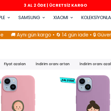
3 AL 2 ÖDE | ÜCRETSİZ KARGO
PLE
SAMSUNG
XIAOMI
KOLEKSİYONL
🚚 Aynı gün kargo • 🔄 14 gün iade • 🔒 Güvenli
Fiyat azalan
İndirim oranı artan
İndirim oranı aza