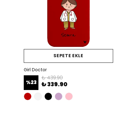
SEPETE EKLE
Girl Doctor
₺ 439.90
%
23
₺ 339.90