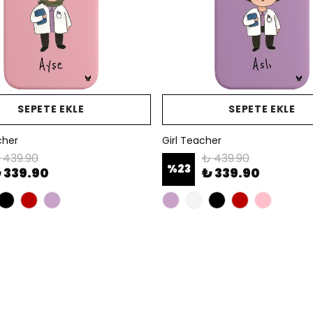
SEPETE EKLE
SEPETE EKLE
cher
Girl Teacher
 439.90
₺ 439.90
%
23
 339.90
₺ 339.90