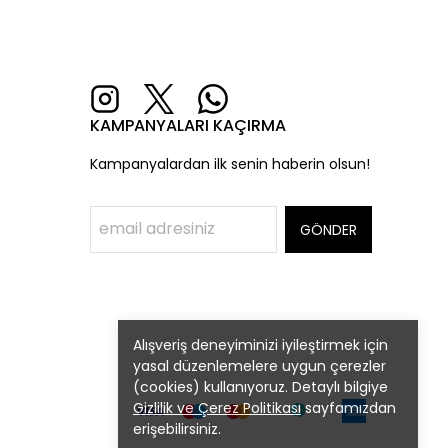
KAMPANYALARI KAÇIRMA
Kampanyalardan ilk senin haberin olsun!
GÖNDER
Alışveriş deneyiminizi iyileştirmek için
yasal düzenlemelere uygun çerezler
(cookies) kullanıyoruz. Detaylı bilgiye
Gizlilik ve Çerez Politikası
sayfamızdan
erişebilirsiniz.