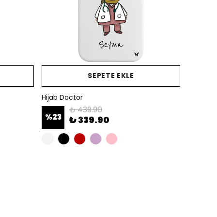
SEPETE EKLE
Hijab Doctor
₺ 439.90
%
23
₺ 339.90