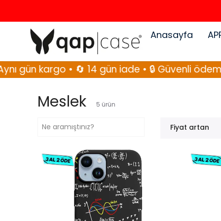
Anasayfa
AP
ı gün kargo • 🔄 14 gün iade • 🔒 Güvenli ödeme
Meslek
5
ürün
Fiyat artan