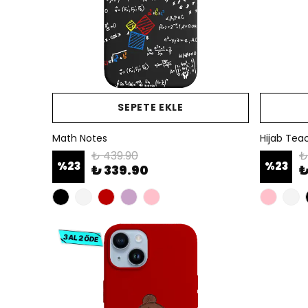
SEPETE EKLE
Math Notes
Hijab Tea
₺ 439.90
₺
%
23
%
23
₺ 339.90
₺