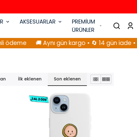
AR
AKSESUARLAR
PREMİUM
ÜRÜNLER
 ödeme
🚚 Aynı gün kargo • 🔄 14 gün iade • 🔒
lan
İlk eklenen
Son eklenen