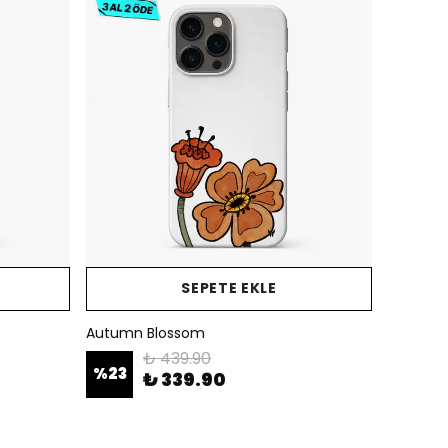
SEPETE EKLE
Autumn Blossom
₺ 439.90
%
23
₺ 339.90