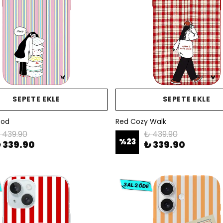
SEPETE EKLE
SEPETE EKLE
ood
Red Cozy Walk
 439.90
₺ 439.90
%
23
 339.90
₺ 339.90