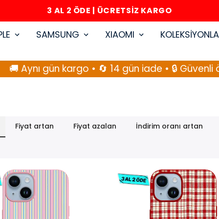
İLK SİPARİŞE ÖZEL SEPETTE %10 İNDİRİM
PLE
SAMSUNG
XIAOMI
KOLEKSİYONL
ün kargo • 🔄 14 gün iade • 🔒 Güvenli ödeme
🚚
Fiyat artan
Fiyat azalan
İndirim oranı artan