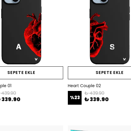
SEPETE EKLE
SEPETE EKLE
ple 01
Heart Couple 02
 439.90
₺ 439.90
%
23
 339.90
₺ 339.90