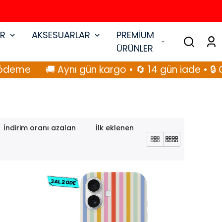
AR
AKSESUARLAR
PREMİUM
ÜRÜNLER
 Aynı gün kargo • 🔄 14 gün iade • 🔒 Güvenli öd
İndirim oranı azalan
İlk eklenen