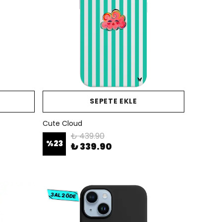
SEPETE EKLE
Cute Cloud
₺ 439.90
%
23
₺ 339.90