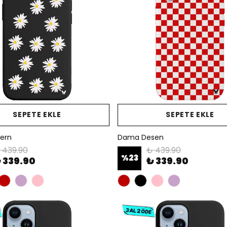
SEPETE EKLE
SEPETE EKLE
tern
Dama Desen
 439.90
₺ 439.90
%
23
 339.90
₺ 339.90