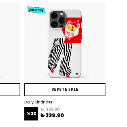
SEPETE EKLE
Daily Kindness
₺ 439.90
%
23
₺ 339.90