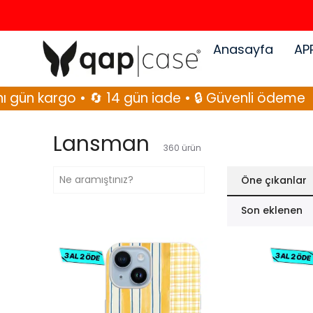
Anasayfa
AP
 • 🔄 14 gün iade • 🔒 Güvenli ödeme
🚚 Aynı g
Lansman
360
ürün
Öne çıkanlar
Son eklenen