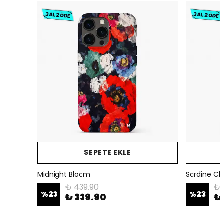
SEPETE EKLE
Midnight Bloom
Sardine C
₺ 439.90
₺
%
23
%
23
₺ 339.90
₺