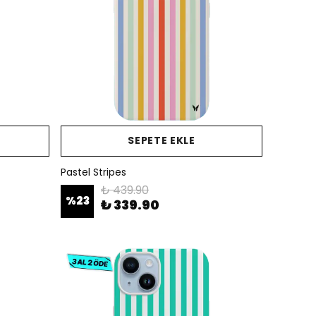
SEPETE EKLE
Pastel Stripes
₺ 439.90
%
23
₺ 339.90