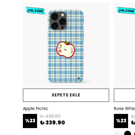
SEPETE EKLE
Apple Picnic
Rose Whis
₺ 439.90
₺
%
23
%
23
₺ 339.90
₺