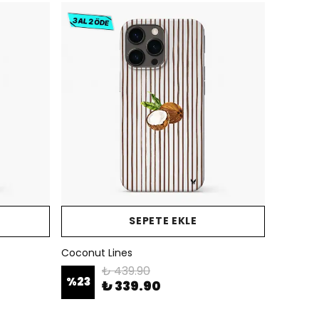
SEPETE EKLE
Coconut Lines
₺ 439.90
%
23
₺ 339.90