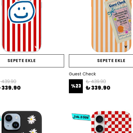
SEPETE EKLE
SEPETE EKLE
e
Guest Check
 439.90
₺ 439.90
%
23
 339.90
₺ 339.90