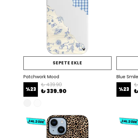
SEPETE EKLE
Patchwork Mood
Blue Smil
₺ 439.90
₺
%
23
%
23
₺ 339.90
₺