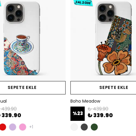
SEPETE EKLE
SEPETE EKLE
tual
Boho Meadow
 439.90
₺ 439.90
%
23
 339.90
₺ 339.90
+1