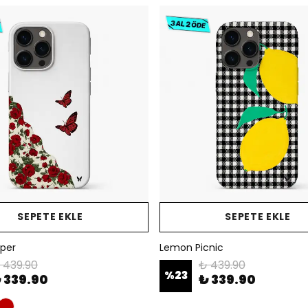
SEPETE EKLE
SEPETE EKLE
per
Lemon Picnic
 439.90
₺ 439.90
%
23
 339.90
₺ 339.90