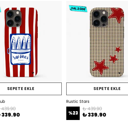
SEPETE EKLE
SEPETE EKLE
lub
Rustic Stars
 439.90
₺ 439.90
%
23
 339.90
₺ 339.90