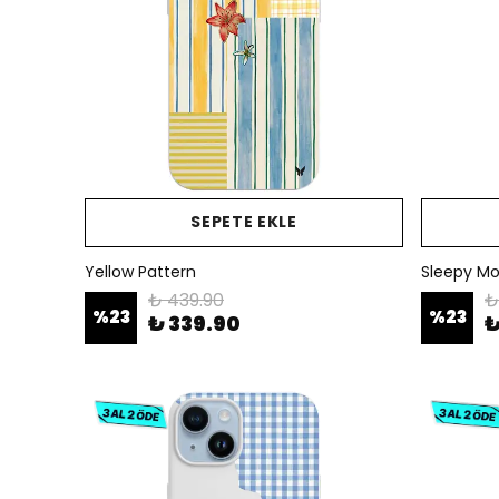
SEPETE EKLE
Yellow Pattern
Sleepy M
₺ 439.90
₺
%
23
%
23
₺ 339.90
₺