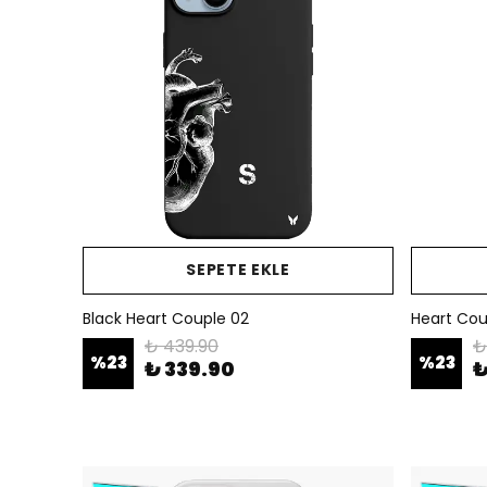
SEPETE EKLE
Black Heart Couple 02
Heart Cou
₺ 439.90
₺
%
23
%
23
₺ 339.90
₺