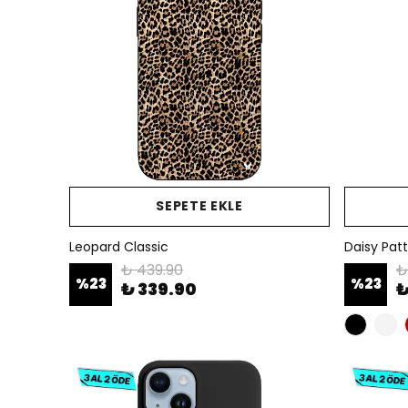
SEPETE EKLE
Leopard Classic
Daisy Pat
₺ 439.90
₺
%
23
%
23
₺ 339.90
₺