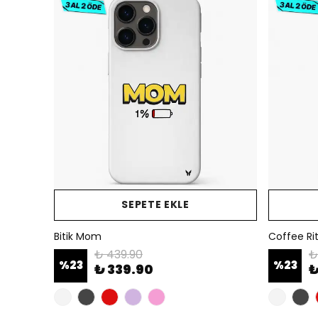
SEPETE EKLE
Bitik Mom
Coffee Ri
₺ 439.90
₺
%
23
%
23
₺ 339.90
₺