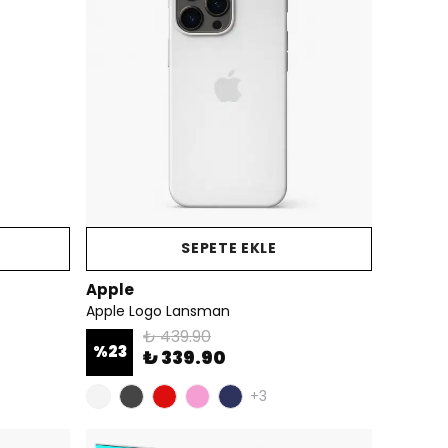
SEPETE EKLE
Apple
Apple Logo Lansman
₺ 439.90
%
23
₺ 339.90
+3