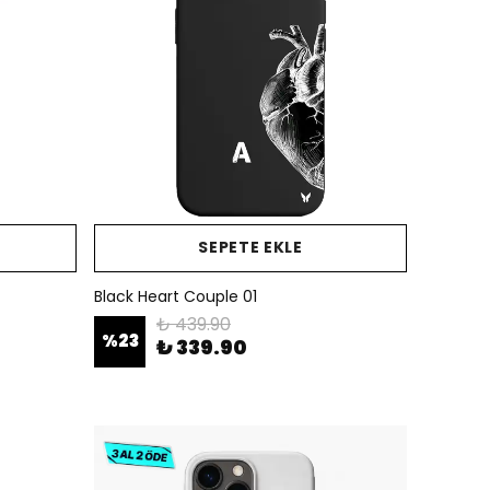
SEPETE EKLE
Black Heart Couple 01
₺ 439.90
%
23
₺ 339.90