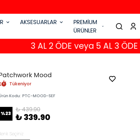
AR
AKSESUARLAR
PREMİUM
ÜRÜNLER
3 AL 2 ÖDE veya 5 AL 3 ÖDE
Patchwork Mood
Tükeniyor
Ürün Kodu
:
PTC-MOOD-SEF
₺ 439.90
%
23
₺ 339.90
Renk Seçiniz