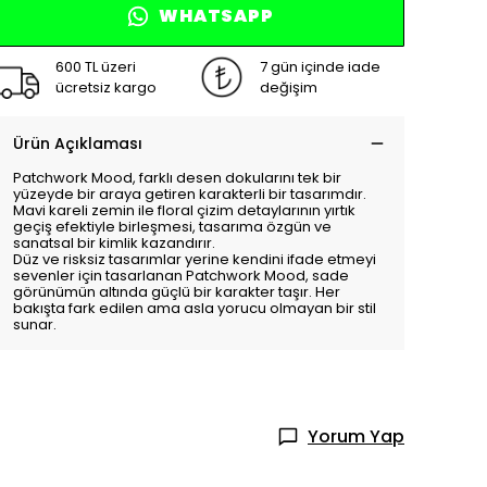
WHATSAPP
600 TL üzeri
7 gün içinde iade
ücretsiz kargo
değişim
Ürün Açıklaması
Patchwork Mood, farklı desen dokularını tek bir
yüzeyde bir araya getiren karakterli bir tasarımdır.
Mavi kareli zemin ile floral çizim detaylarının yırtık
geçiş efektiyle birleşmesi, tasarıma özgün ve
sanatsal bir kimlik kazandırır.
Düz ve risksiz tasarımlar yerine kendini ifade etmeyi
sevenler için tasarlanan Patchwork Mood, sade
görünümün altında güçlü bir karakter taşır. Her
bakışta fark edilen ama asla yorucu olmayan bir stil
sunar.
Yorum Yap