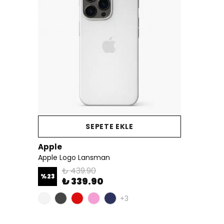
SEPETE EKLE
Apple
Apple Logo Lansman
₺ 439.90
%
23
₺ 339.90
+3