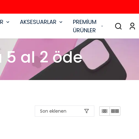
AR
AKSESUARLAR
PREMİUM
ÜRÜNLER
 5 al 2 öde
Son eklenen