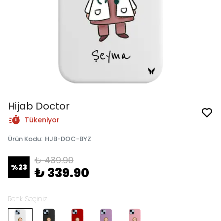
Hijab Doctor
Tükeniyor
Ürün Kodu
:
HJB-DOC-BYZ
₺ 439.90
%
23
₺ 339.90
Renk Seçiniz