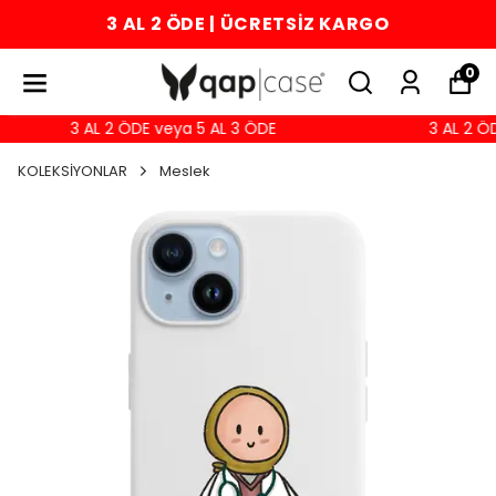
3 AL 2 ÖDE | ÜCRETSİZ KARGO
0
3 AL 2 ÖDE veya 5 AL 3 ÖDE
3 AL 2 ÖD
KOLEKSİYONLAR
Meslek