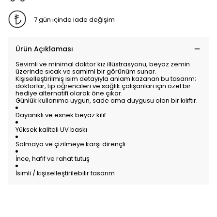
7 gün içinde iade değişim
Ürün Açıklaması
Sevimli ve minimal doktor kız illüstrasyonu, beyaz zemin
üzerinde sıcak ve samimi bir görünüm sunar.
Kişiselleştirilmiş isim detayıyla anlam kazanan bu tasarım;
doktorlar, tıp öğrencileri ve sağlık çalışanları için özel bir
hediye alternatifi olarak öne çıkar.
Günlük kullanıma uygun, sade ama duygusu olan bir kılıftır.
Dayanıklı ve esnek beyaz kılıf
Yüksek kaliteli UV baskı
Solmaya ve çizilmeye karşı dirençli
İnce, hafif ve rahat tutuş
İsimli / kişiselleştirilebilir tasarım