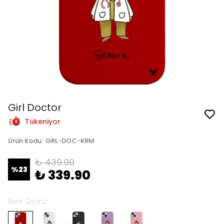
Girl Doctor
Tükeniyor
Ürün Kodu
:
GRL-DOC-KRM
₺ 439.90
%
23
₺ 339.90
Renk Seçiniz