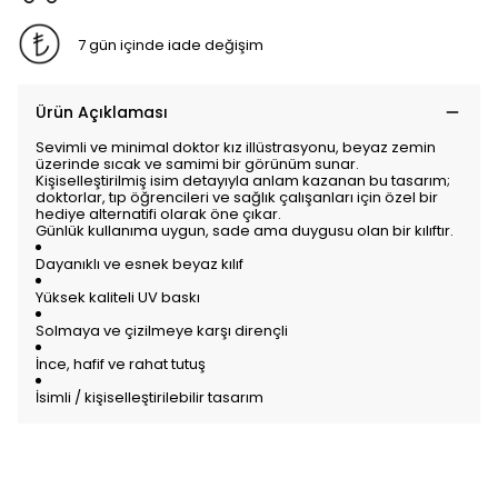
7 gün içinde iade değişim
Ürün Açıklaması
Sevimli ve minimal doktor kız illüstrasyonu, beyaz zemin
üzerinde sıcak ve samimi bir görünüm sunar.
Kişiselleştirilmiş isim detayıyla anlam kazanan bu tasarım;
doktorlar, tıp öğrencileri ve sağlık çalışanları için özel bir
hediye alternatifi olarak öne çıkar.
Günlük kullanıma uygun, sade ama duygusu olan bir kılıftır.
Dayanıklı ve esnek beyaz kılıf
Yüksek kaliteli UV baskı
Solmaya ve çizilmeye karşı dirençli
İnce, hafif ve rahat tutuş
İsimli / kişiselleştirilebilir tasarım