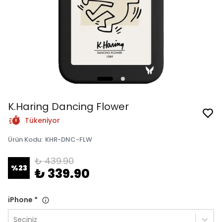
K.Haring Dancing Flower
Tükeniyor
Ürün Kodu
:
KHR-DNC-FLW
₺ 439.90
%
23
₺ 339.90
iPhone
*
Seçiniz