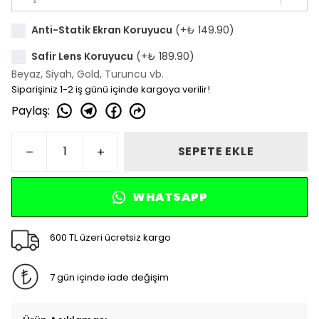
Anti-Statik Ekran Koruyucu
(+
₺ 149.90
)
Safir Lens Koruyucu
(+
₺ 189.90
)
Beyaz, Siyah, Gold, Turuncu vb.
Siparişiniz 1-2 iş günü içinde kargoya verilir!
Paylaş
:
SEPETE EKLE
WHATSAPP
600 TL üzeri ücretsiz kargo
7 gün içinde iade değişim