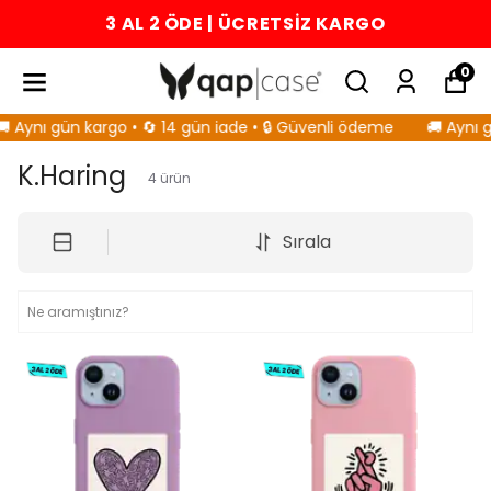
3 AL 2 ÖDE | ÜCRETSİZ KARGO
0
 Aynı gün kargo • 🔄 14 gün iade • 🔒 Güvenli ödeme
🚚 Aynı g
K.Haring
4
ürün
Sırala