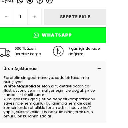
Paylaş
:
SEPETE EKLE
WHATSAPP
600 TL üzeri
7 gün içinde iade
ücretsiz kargo
değişim
Ürün Açıklaması
Zarafetin simgesi manolya, sade bir tasarımla
buluşuyor.
White Magnolia
telefon kılıfı; detaylı botanical
illüstrasyonu ve minimal yerleşimiyle doğal, şık ve
zamansız bir stil sunar.
Yumuşak renk geçişleri ve dengeli kompozisyonu
sayesinde hem günlük kullanımda hem de özel
kombinlerde rahatlıkla tercih edilir. İnce ve hafif
yapısı, yüksek kaliteli UV baskı ile birleşerek uzun
ömürlü bir kullanım sağlar.