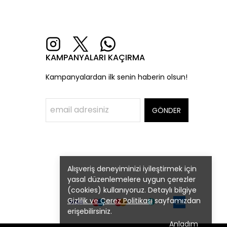
KAMPANYALARI KAÇIRMA
Kampanyalardan ilk senin haberin olsun!
GÖNDER
Alışveriş deneyiminizi iyileştirmek için
yasal düzenlemelere uygun çerezler
(cookies) kullanıyoruz. Detaylı bilgiye
Gizlilik ve Çerez Politikası
sayfamızdan
erişebilirsiniz.
Anladım