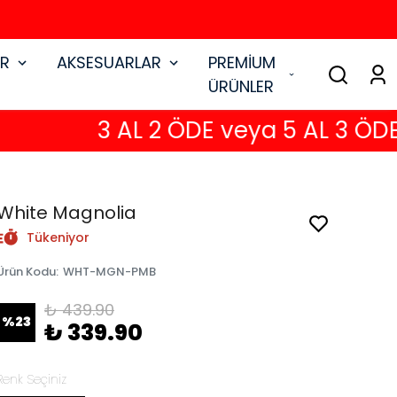
AR
AKSESUARLAR
PREMİUM
ÜRÜNLER
3 AL 2 ÖDE veya 5 AL 3 ÖDE
White Magnolia
Tükeniyor
Ürün Kodu
:
WHT-MGN-PMB
₺ 439.90
%
23
₺ 339.90
Renk Seçiniz