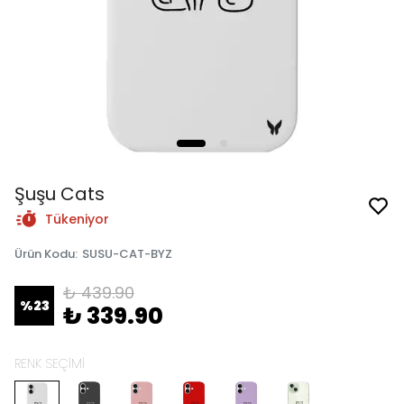
Şuşu Cats
Tükeniyor
Ürün Kodu
:
SUSU-CAT-BYZ
₺ 439.90
%
23
₺ 339.90
RENK SEÇİMİ