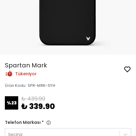
Spartan Mark
Tükeniyor
Ürün Kodu
:
SPR-MRK-SYH
₺ 439.90
%
23
₺ 339.90
Telefon Markası
*
Seçiniz