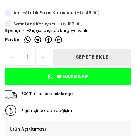
Anti-Statik Ekran Koruyucu
(+
₺ 149.90
)
Safir Lens Koruyucu
(+
₺ 189.90
)
Siparişiniz 1-2 iş günü içinde kargoya verilir!
Paylaş
:
SEPETE EKLE
WHATSAPP
600 TL üzeri ücretsiz kargo
7 gün içinde iade değişim
Ürün Açıklaması