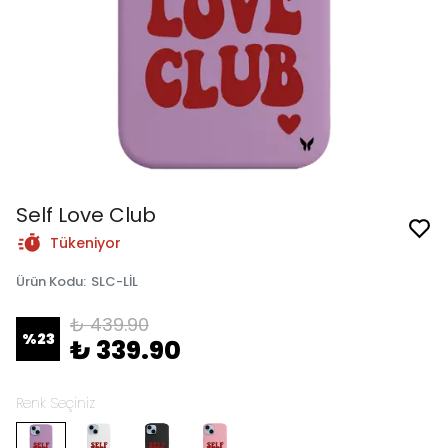
Self Love Club
Tükeniyor
Ürün Kodu
:
SLC-LİL
₺ 439.90
%
23
₺ 339.90
Renk Seçiniz