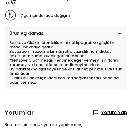
7 gün içinde iade değişim
Ürün Açıklaması
Self Love Club telefon kılıfı, minimal tipografi ve güçlü bir
mesajı bir araya getirir.
Beyaz zemin üzerine kırmızı retro yazı stili, hem dikkat
çekici hem zamansız bir görünüm sunar.
“Self Love Club” mesajı; kendine değer vermeyi, sınırlarını
korumayı ve kendini önceliklendirmeyi hatırlatır.
UV baskı teknolojisi sayesinde yazılar net, pürüzsüz ve uzun
ömürlüdür.
Günlük kullanım için ideal koruma sağlarken tarzından da
ödün vermez.
Yorumlar
Yorum Yap
Bu ürün için henüz yorum yapılmamış.