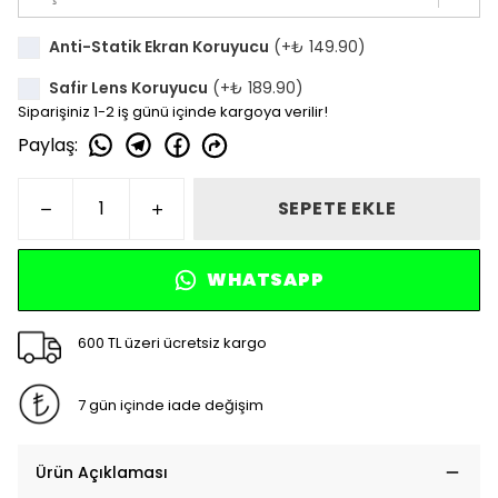
Anti-Statik Ekran Koruyucu
(+
₺ 149.90
)
Safir Lens Koruyucu
(+
₺ 189.90
)
Siparişiniz 1-2 iş günü içinde kargoya verilir!
Paylaş
:
SEPETE EKLE
WHATSAPP
600 TL üzeri ücretsiz kargo
7 gün içinde iade değişim
Ürün Açıklaması