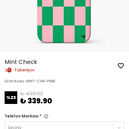
Mint Check
Tükeniyor
Ürün Kodu
:
MNT-CHK-PMB
₺ 439.90
%
23
₺ 339.90
Telefon Markası
*
Seçiniz