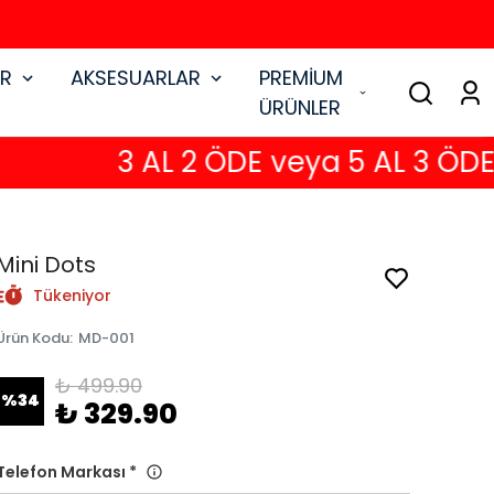
AR
AKSESUARLAR
PREMİUM
ÜRÜNLER
3 AL 2 ÖDE veya 5 AL 3 ÖDE
Mini Dots
Tükeniyor
Ürün Kodu
:
MD-001
₺ 499.90
%
34
₺ 329.90
Telefon Markası
*