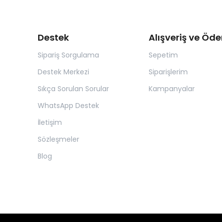
Destek
Alışveriş ve Öd
Sipariş Sorgulama
Sepetim
Destek Merkezi
Siparişlerim
Sıkça Sorulan Sorular
Kampanyalar
WhatsApp Destek
İletişim
Sözleşmeler
Blog