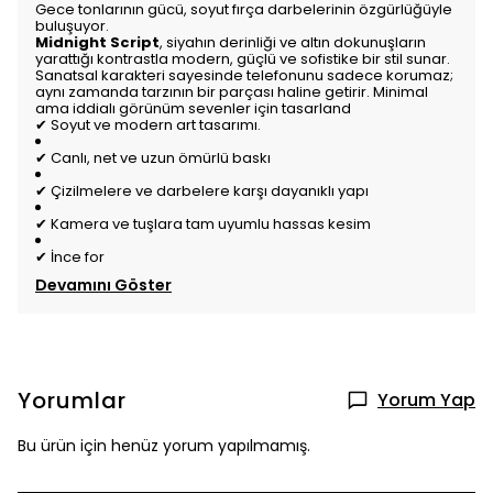
Gece tonlarının gücü, soyut fırça darbelerinin özgürlüğüyle
buluşuyor.
Midnight Script
, siyahın derinliği ve altın dokunuşların
yarattığı kontrastla modern, güçlü ve sofistike bir stil sunar.
Sanatsal karakteri sayesinde telefonunu sadece korumaz;
aynı zamanda tarzının bir parçası haline getirir. Minimal
ama iddialı görünüm sevenler için tasarland
✔ Soyut ve modern art tasarımı.
✔ Canlı, net ve uzun ömürlü baskı
✔ Çizilmelere ve darbelere karşı dayanıklı yapı
✔ Kamera ve tuşlara tam uyumlu hassas kesim
✔ İnce for
Devamını Göster
Yorumlar
Yorum Yap
Bu ürün için henüz yorum yapılmamış.