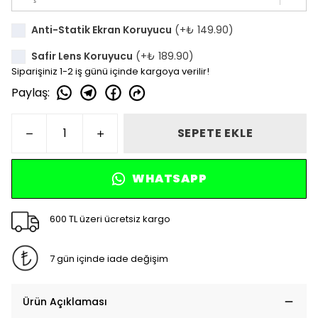
Anti-Statik Ekran Koruyucu
(+
₺ 149.90
)
Safir Lens Koruyucu
(+
₺ 189.90
)
Siparişiniz 1-2 iş günü içinde kargoya verilir!
Paylaş
:
SEPETE EKLE
WHATSAPP
600 TL üzeri ücretsiz kargo
7 gün içinde iade değişim
Ürün Açıklaması