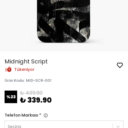
Midnight Script
Tükeniyor
Ürün Kodu
:
MID-SCR-001
₺ 439.90
%
23
₺ 339.90
Telefon Markası
*
Seçiniz