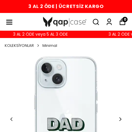
3 AL 2 ÖDE | ÜCRETSİZ KARGO
0
3 AL 2 ÖDE veya 5 AL 3 ÖDE
3 AL 2 ÖDE v
KOLEKSİYONLAR
Minimal