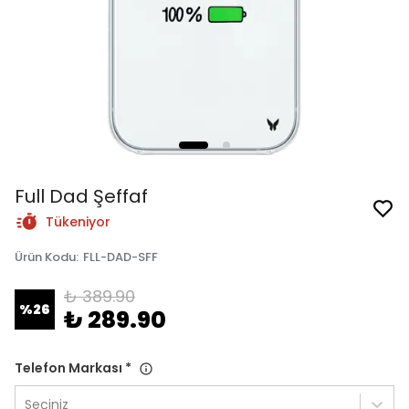
Full Dad Şeffaf
Tükeniyor
Ürün Kodu
:
FLL-DAD-SFF
₺ 389.90
%
26
₺ 289.90
Telefon Markası
*
Seçiniz