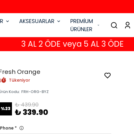
AR
AKSESUARLAR
PREMİUM
ÜRÜNLER
3 AL 2 ÖDE veya 5 AL 3 ÖDE
Fresh Orange
Tükeniyor
Ürün Kodu
:
FRH-ORG-BYZ
₺ 439.90
%
23
₺ 339.90
iPhone
*