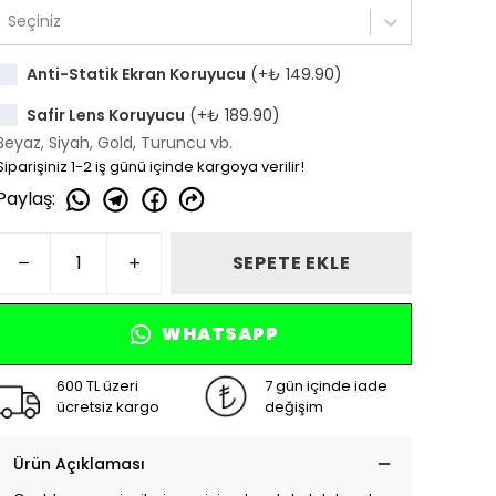
Seçiniz
Anti-Statik Ekran Koruyucu
(+
₺ 149.90
)
Safir Lens Koruyucu
(+
₺ 189.90
)
Beyaz, Siyah, Gold, Turuncu vb.
Siparişiniz 1-2 iş günü içinde kargoya verilir!
Paylaş
:
SEPETE EKLE
WHATSAPP
600 TL üzeri
7 gün içinde iade
ücretsiz kargo
değişim
Ürün Açıklaması