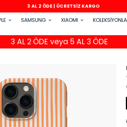
3 AL 2 ÖDE | ÜCRETSİZ KARGO
PLE
SAMSUNG
XIAOMI
KOLEKSİYONL
3 AL 2 ÖDE veya 5 AL 3 ÖDE