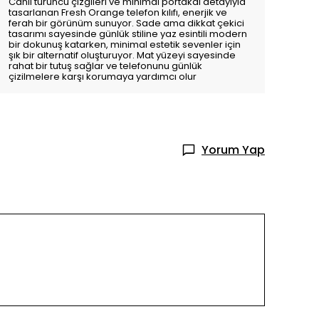
Canlı turuncu çizgileri ve minimal portakal detayıyla
tasarlanan Fresh Orange telefon kılıfı, enerjik ve
ferah bir görünüm sunuyor. Sade ama dikkat çekici
tasarımı sayesinde günlük stiline yaz esintili modern
bir dokunuş katarken, minimal estetik sevenler için
şık bir alternatif oluşturuyor. Mat yüzeyi sayesinde
rahat bir tutuş sağlar ve telefonunu günlük
çizilmelere karşı korumaya yardımcı olur
Yorum Yap