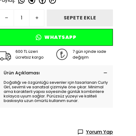
Paylaş
:
SEPETE EKLE
WHATSAPP
600 TL üzeri
7 gün içinde iade
ücretsiz kargo
değişim
Ürün Açıklaması
Doğallığı ve özgünlüğü sevenler için tasarlanan Curly
Girl, sevimli ve sanatsal çizimiyle öne çıkar. Minimal
ama karakterli yapısı sayesinde günlük kombinlere
kolayca uyum sağlar. Pürüzsüz yüzeyi ve kaliteli
baskısıyla uzun ömürlü kullanım sunar.
Yorum Yap