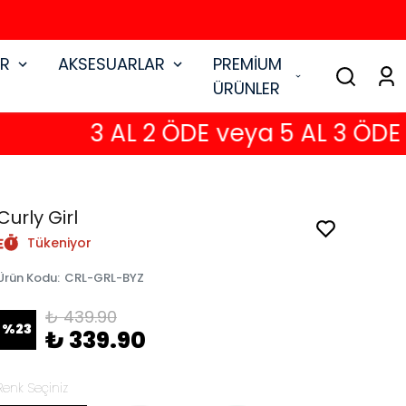
AR
AKSESUARLAR
PREMİUM
ÜRÜNLER
3 AL 2 ÖDE veya 5 AL 3 ÖDE
Curly Girl
Tükeniyor
Ürün Kodu
:
CRL-GRL-BYZ
₺ 439.90
%
23
₺ 339.90
Renk Seçiniz