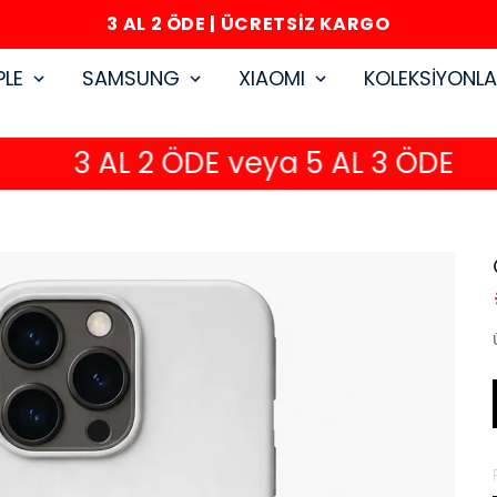
3 AL 2 ÖDE | ÜCRETSİZ KARGO
PLE
SAMSUNG
XIAOMI
KOLEKSİYONL
3 AL 2 ÖDE veya 5 AL 3 ÖDE