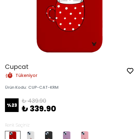
Cupcat
Tükeniyor
Ürün Kodu
:
CUP-CAT-KRM
₺ 439.90
%
23
₺ 339.90
Renk Seçiniz