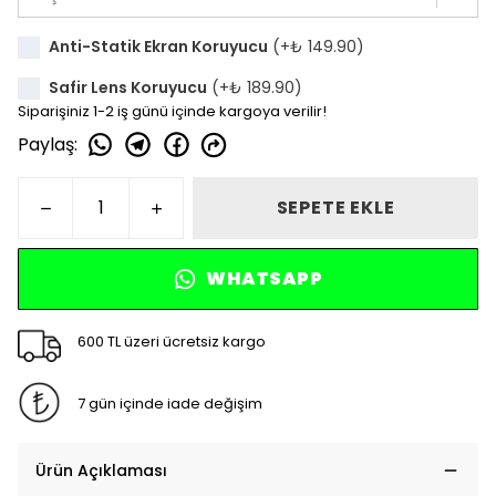
Anti-Statik Ekran Koruyucu
(+
₺ 149.90
)
Safir Lens Koruyucu
(+
₺ 189.90
)
Siparişiniz 1-2 iş günü içinde kargoya verilir!
Paylaş
:
SEPETE EKLE
WHATSAPP
600 TL üzeri ücretsiz kargo
7 gün içinde iade değişim
Ürün Açıklaması