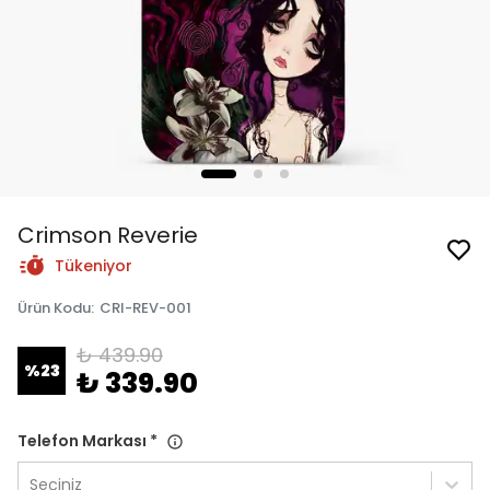
Crimson Reverie
Tükeniyor
Ürün Kodu
:
CRI-REV-001
₺ 439.90
%
23
₺ 339.90
Telefon Markası
*
Seçiniz