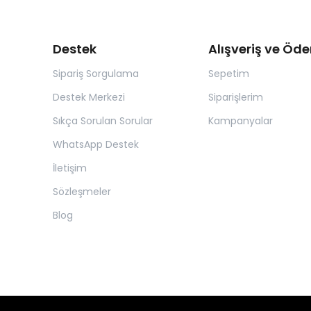
Destek
Alışveriş ve Öd
Sipariş Sorgulama
Sepetim
Destek Merkezi
Siparişlerim
Sıkça Sorulan Sorular
Kampanyalar
WhatsApp Destek
İletişim
Sözleşmeler
Blog