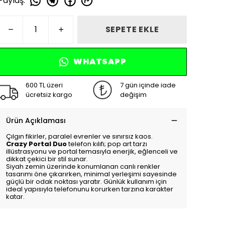
Paylaş
:
SEPETE EKLE
WHATSAPP
600 TL üzeri
7 gün içinde iade
ücretsiz kargo
değişim
Ürün Açıklaması
Çılgın fikirler, paralel evrenler ve sınırsız kaos.
Crazy Portal Duo
telefon kılıfı; pop art tarzı
illüstrasyonu ve portal temasıyla enerjik, eğlenceli ve
dikkat çekici bir stil sunar.
Siyah zemin üzerinde konumlanan canlı renkler
tasarımı öne çıkarırken, minimal yerleşimi sayesinde
güçlü bir odak noktası yaratır. Günlük kullanım için
ideal yapısıyla telefonunu korurken tarzına karakter
katar.