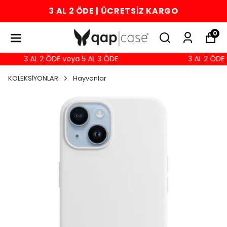
3 AL 2 ÖDE | ÜCRETSİZ KARGO
0
3 AL 2 ÖDE veya 5 AL 3 ÖDE
3 AL 2 ÖDE 
KOLEKSİYONLAR
Hayvanlar