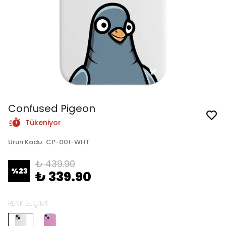
Confused Pigeon
Tükeniyor
Ürün Kodu
:
CP-001-WHT
₺ 439.90
%
23
₺ 339.90
RENK SEÇİMİ