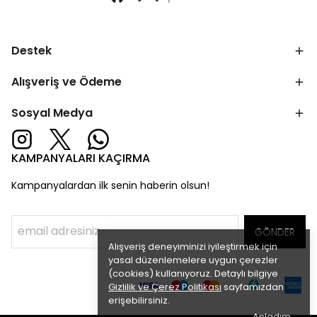
Destek
Alışveriş ve Ödeme
Sosyal Medya
KAMPANYALARI KAÇIRMA
Kampanyalardan ilk senin haberin olsun!
GÖNDER
Alışveriş deneyiminizi iyileştirmek için
yasal düzenlemelere uygun çerezler
(cookies) kullanıyoruz. Detaylı bilgiye
Gizlilik ve Çerez Politikası
sayfamızdan
erişebilirsiniz.
Anladım