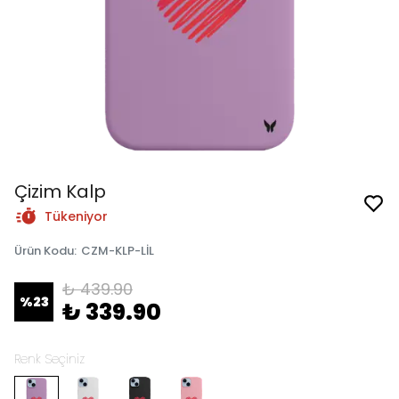
Çizim Kalp
Tükeniyor
Ürün Kodu
:
CZM-KLP-LİL
₺ 439.90
%
23
₺ 339.90
Renk Seçiniz