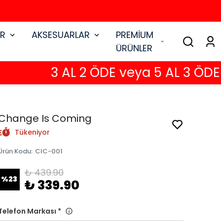
AR
AKSESUARLAR
PREMİUM
ÜRÜNLER
3 AL 2 ÖDE veya 5 AL 3 ÖDE
Change Is Coming
Tükeniyor
Ürün Kodu
:
CIC-001
₺ 439.90
%
23
₺ 339.90
Telefon Markası
*