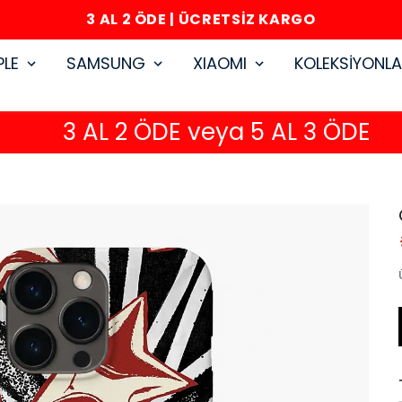
3 AL 2 ÖDE | ÜCRETSİZ KARGO
PLE
SAMSUNG
XIAOMI
KOLEKSİYONL
3 AL 2 ÖDE veya 5 AL 3 ÖDE