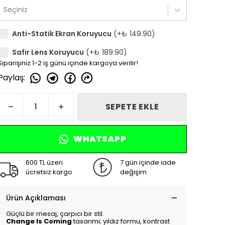
Seçiniz
Anti-Statik Ekran Koruyucu
(+
₺ 149.90
)
Safir Lens Koruyucu
(+
₺ 189.90
)
Siparişiniz 1-2 iş günü içinde kargoya verilir!
Paylaş
:
SEPETE EKLE
WHATSAPP
600 TL üzeri
7 gün içinde iade
ücretsiz kargo
değişim
Ürün Açıklaması
Güçlü bir mesaj, çarpıcı bir stil.
Change Is Coming
tasarımı; yıldız formu, kontrast