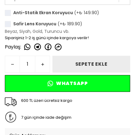
Anti-Statik Ekran Koruyucu
(+
₺ 149.90
)
Safir Lens Koruyucu
(+
₺ 189.90
)
Beyaz, Siyah, Gold, Turuncu vb.
Siparişiniz 1-2 iş günü içinde kargoya verilir!
Paylaş
:
SEPETE EKLE
WHATSAPP
600 TL üzeri ücretsiz kargo
7 gün içinde iade değişim