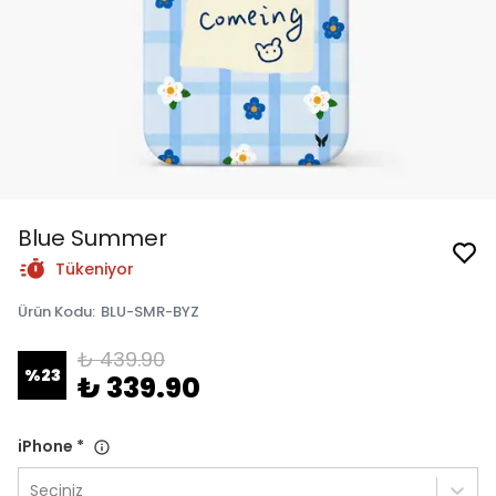
Blue Summer
Tükeniyor
Ürün Kodu
:
BLU-SMR-BYZ
₺ 439.90
%
23
₺ 339.90
iPhone
*
Seçiniz