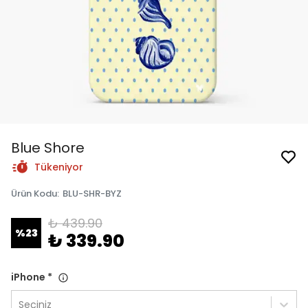
Blue Shore
Tükeniyor
Ürün Kodu
:
BLU-SHR-BYZ
₺ 439.90
%
23
₺ 339.90
iPhone
*
Seçiniz