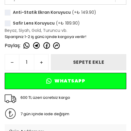
Anti-Statik Ekran Koruyucu
(+
₺ 149.90
)
Safir Lens Koruyucu
(+
₺ 189.90
)
Beyaz, Siyah, Gold, Turuncu vb.
Siparişiniz 1-2 iş günü içinde kargoya verilir!
Paylaş
:
SEPETE EKLE
WHATSAPP
600 TL üzeri ücretsiz kargo
7 gün içinde iade değişim