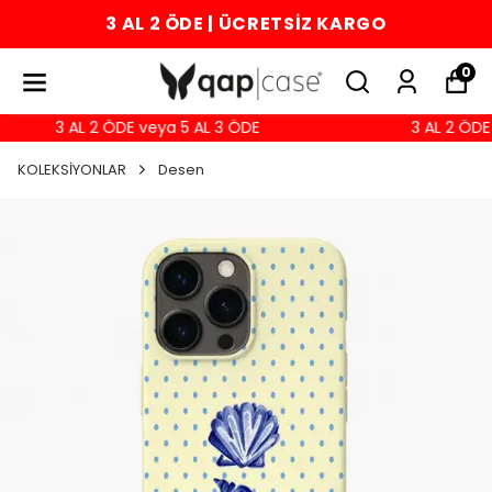
3 AL 2 ÖDE | ÜCRETSİZ KARGO
0
3 AL 2 ÖDE veya 5 AL 3 ÖDE
3 AL 2 ÖDE 
KOLEKSİYONLAR
Desen