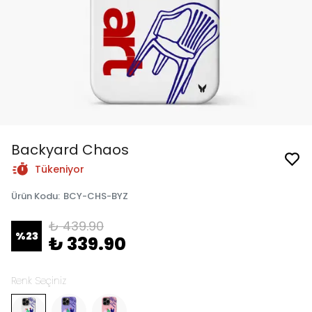
Backyard Chaos
Tükeniyor
Ürün Kodu
:
BCY-CHS-BYZ
₺ 439.90
%
23
₺ 339.90
Renk Seçiniz