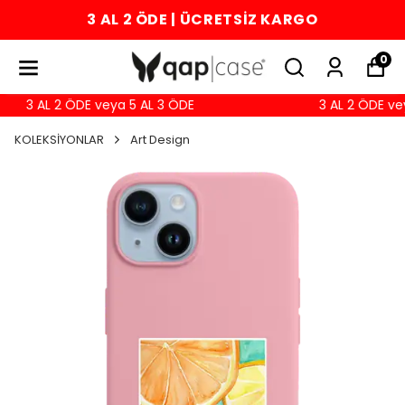
3 AL 2 ÖDE | ÜCRETSİZ KARGO
0
3 AL 2 ÖDE veya 5 AL 3 ÖDE
3 AL 2 ÖDE vey
KOLEKSİYONLAR
Art Design