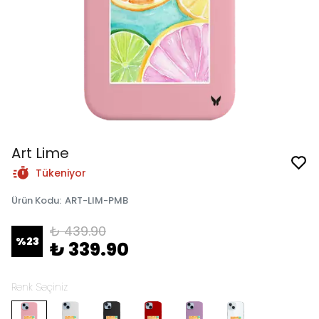
Art Lime
Tükeniyor
Ürün Kodu
:
ART-LIM-PMB
₺ 439.90
%
23
₺ 339.90
Renk Seçiniz