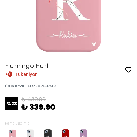
Flamingo Harf
Tükeniyor
Ürün Kodu
:
FLM-HRF-PMB
₺ 439.90
%
23
₺ 339.90
Renk Seçiniz