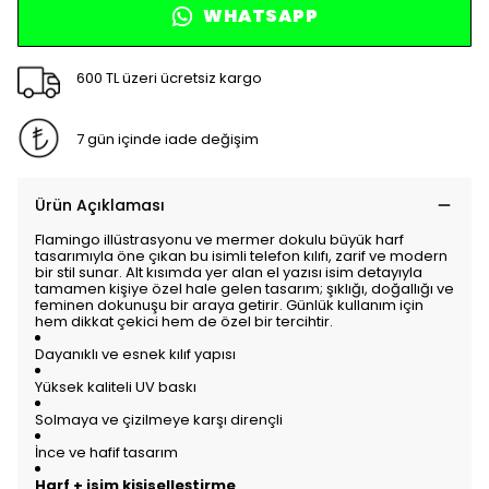
WHATSAPP
600 TL üzeri ücretsiz kargo
7 gün içinde iade değişim
Ürün Açıklaması
Flamingo illüstrasyonu ve mermer dokulu büyük harf
tasarımıyla öne çıkan bu isimli telefon kılıfı, zarif ve modern
bir stil sunar. Alt kısımda yer alan el yazısı isim detayıyla
tamamen kişiye özel hale gelen tasarım; şıklığı, doğallığı ve
feminen dokunuşu bir araya getirir. Günlük kullanım için
hem dikkat çekici hem de özel bir tercihtir.
Dayanıklı ve esnek kılıf yapısı
Yüksek kaliteli UV baskı
Solmaya ve çizilmeye karşı dirençli
İnce ve hafif tasarım
Harf + isim kişiselleştirme